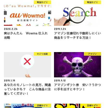
電脳せどり
電脳せどり
2020.2.26
2019.1.24
実はかんたん Wowma 仕入れ
アマゾン在庫切れや飽和しにくい
攻略
商品をリサーチする方法！
せどり初級
アマゾン
2019.1.19
2019.9.12
あなたのモノレートの見方、間違
アマゾンギフト券 安い？うかつ
っているかも？ こんな商品に注
に手を出すとキケン！
意してください！
店舗せどり
店舗せどり