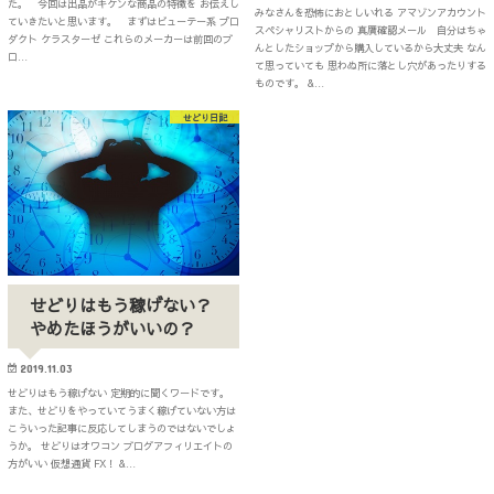
た。 今回は出品がキケンな商品の特徴を お伝えし
みなさんを恐怖におとしいれる アマゾンアカウント
ていきたいと思います。 まずはビューテー系 プロ
スペシャリストからの 真贋確認メール 自分はちゃ
ダクト ケラスターゼ これらのメーカーは前回のブ
んとしたショップから購入しているから大丈夫 なん
ロ…
て思っていても 思わぬ所に落とし穴があったりする
ものです。 &…
せどり日記
せどりはもう稼げない？
やめたほうがいいの？
2019.11.03
せどりはもう稼げない 定期的に聞くワードです。
また、せどりをやっていてうまく稼げていない方は
こういった記事に反応してしまうのではないでしょ
うか。 せどりはオワコン ブログアフィリエイトの
方がいい 仮想通貨 FX！ &…