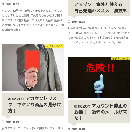
アマゾン 意外と使える
2019.11.30
自己発送のススメ 裏技も
いよいよ12月 年末商戦も本番をむかえるようにな
ってきました ここ数年 年末商戦で思ったほど稼げ
ない プレミア化を期待して仕入れた商品が 期待ほ
2019.11.27
ど高値にならず赤字 なんて声をよく聞きます。 僕
FBAにはない自己発送のメリット こんなにありま
はお陰様で去年…
す！ FBAに慣れている方にしてみれば 自分で発送
するのはめんどくさい それが嫌だからFBAを利用
している。 といった方も多いでしょう。 &nb…
せどりノウハウ
せどりノウハウ
amazon アカウントリス
ク キケンな商品の見分け
amazon アカウント停止の
方！
危機！ 恐怖のメールが来
た！
2019.11.19
前回アマゾンアカウント停止の実例をお伝えしまし
2019.11.18