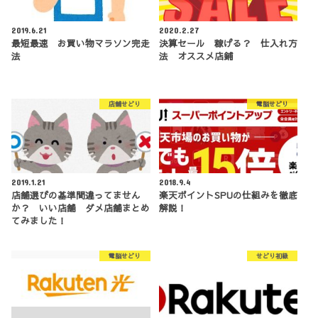
2019.6.21
2020.2.27
最短最速 お買い物マラソン完走
決算セール 稼げる？ 仕入れ方
法
法 オススメ店鋪
店舗せどり
電脳せどり
2019.1.21
2018.9.4
店舗選びの基準間違ってません
楽天ポイントSPUの仕組みを徹底
か？ いい店舗 ダメ店舗まとめ
解説！
てみました！
電脳せどり
せどり初級