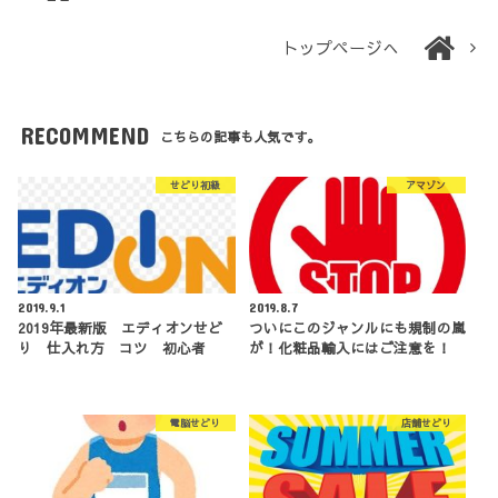
トップページへ
RECOMMEND
こちらの記事も人気です。
せどり初級
アマゾン
2019.9.1
2019.8.7
2019年最新版 エディオンせど
ついにこのジャンルにも規制の嵐
り 仕入れ方 コツ 初心者
が！化粧品輸入にはご注意を！
電脳せどり
店舗せどり