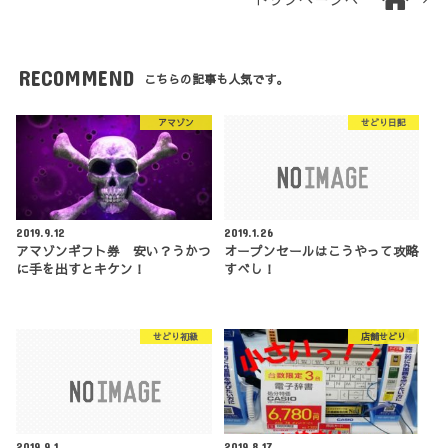
RECOMMEND
こちらの記事も人気です。
アマゾン
せどり日記
2019.9.12
2019.1.26
アマゾンギフト券 安い？うかつ
オープンセールはこうやって攻略
に手を出すとキケン！
すべし！
せどり初級
店舗せどり
2019.9.1
2019.8.17