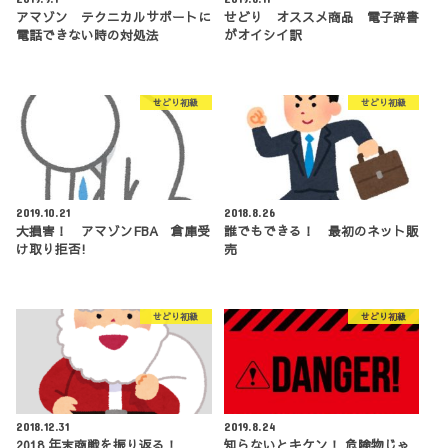
アマゾン テクニカルサポートに
せどり オススメ商品 電子辞書
電話できない時の対処法
がオイシイ訳
せどり初級
せどり初級
2019.10.21
2018.8.26
大損害！ アマゾンFBA 倉庫受
誰でもできる！ 最初のネット販
け取り拒否!
売
せどり初級
せどり初級
2018.12.31
2019.8.24
2018 年末商戦を振り返る！
知らないとキケン！ 危険物じゃ