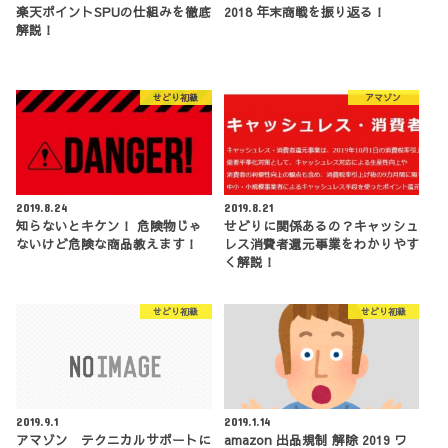
楽天ポイントSPUの仕組みを徹底
2018 年末商戦を振り返る！
解説！
せどり初級
アマゾン
2019.8.24
2019.8.21
知らないとキケン！ 危険物じゃ
せどりに関係あるの？キャッシュ
ないけど危険な商品教えます！
レス消費者還元事業をわかりやす
く解説！
せどり初級
せどり初級
2019.9.1
2019.1.14
アマゾン テクニカルサポートに
amazon 出品規制 解除 2019 ワ