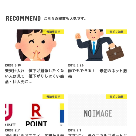
RECOMMEND
こちらの記事も人気です。
電脳せどり
せどり初級
2020.6.19
2018.8.26
楽天仕入れ 値下げ競争したくな
誰でもできる！ 最初のネット販
い人は見て 値下がりしにくい商
売
品・仕入先こ…
電脳せどり
せどり初級
2020.2.7
2019.9.1
初心者にもオススメ 基礎から学
アマゾン テクニカルサポートに