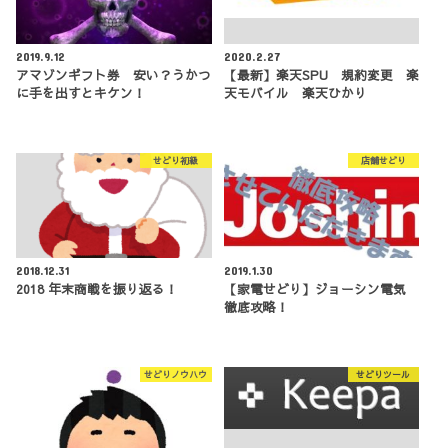
2019.9.12
2020.2.27
アマゾンギフト券 安い？うかつ
【最新】楽天SPU 規約変更 楽
に手を出すとキケン！
天モバイル 楽天ひかり
せどり初級
店舗せどり
2018.12.31
2019.1.30
2018 年末商戦を振り返る！
【家電せどり】ジョーシン電気
徹底攻略！
せどりノウハウ
せどりツール