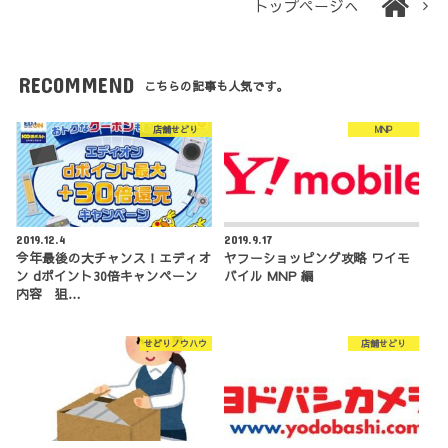
トップページへ
RECOMMEND
こちらの記事も人気です。
店舗せどり
MNP
2019.12.4
2019.9.17
今年最後の大チャンス！エディオ
ヤフーショッピング攻略 ワイモ
ン dポイント30倍キャンペーン
バイル MNP 編
内容 狙…
せどりノウハウ
店舗せどり