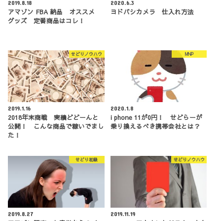
2019.8.18
2020.6.3
アマゾン FBA 納品 オススメ
ヨドバシカメラ 仕入れ方法
グッズ 定番商品はコレ！
せどりノウハウ
MNP
2019.1.16
2020.1.8
2018年末商戦 実績どどーんと
i phone 11が0円！ せどらーが
公開！ こんな商品で稼いでまし
乗り換えるべき携帯会社とは？
た！
せどり初級
せどりノウハウ
2019.8.27
2019.11.19