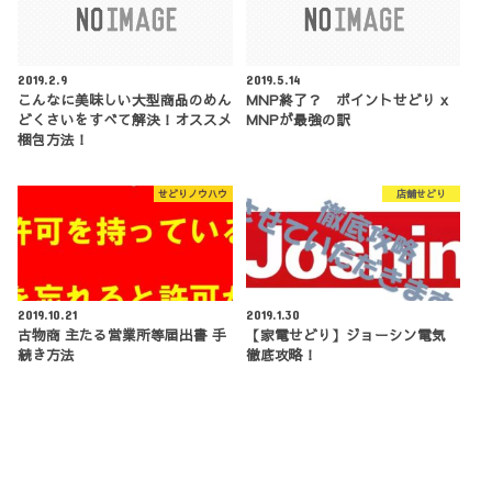
2019.2.9
2019.5.14
こんなに美味しい大型商品のめん
MNP終了？ ポイントせどり x
どくさいをすべて解決！オススメ
MNPが最強の訳
梱包方法！
せどりノウハウ
店舗せどり
2019.10.21
2019.1.30
古物商 主たる営業所等届出書 手
【家電せどり】ジョーシン電気
続き方法
徹底攻略！