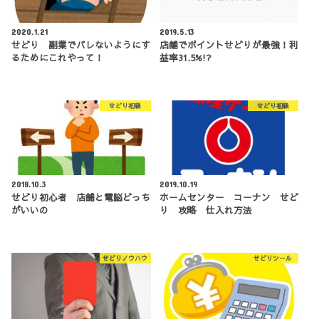
2020.1.21
2019.5.13
せどり 副業でバレないようにす
店舗でポイントせどりが最強！利
るためにこれやって！
益率31.5%!?
せどり初級
せどり初級
2018.10.3
2019.10.19
せどり初心者 店舗と電脳どっち
ホームセンター コーナン せど
がいいの
り 攻略 仕入れ方法
せどりノウハウ
せどりツール