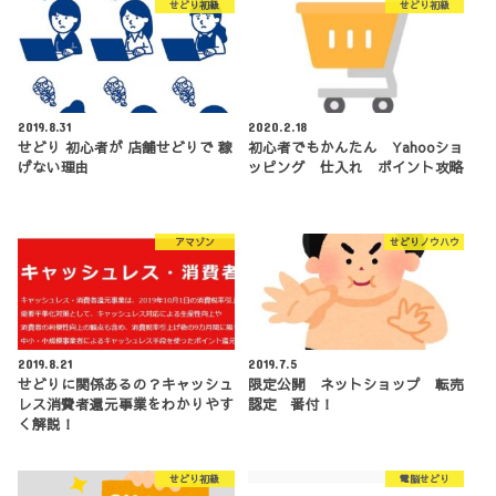
せどり初級
せどり初級
2019.8.31
2020.2.18
せどり 初心者が 店舗せどりで 稼
初心者でもかんたん Yahooショ
げない理由
ッピング 仕入れ ポイント攻略
アマゾン
せどりノウハウ
2019.8.21
2019.7.5
せどりに関係あるの？キャッシュ
限定公開 ネットショップ 転売
レス消費者還元事業をわかりやす
認定 番付！
く解説！
せどり初級
電脳せどり