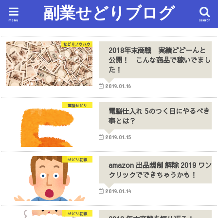
副業せどりブログ
menu
search
せどりノウハウ
2018年末商戦 実績どどーんと
公開！ こんな商品で稼いでまし
た！
2019.01.16
電脳せどり
電脳仕入れ 5のつく日にやるべき
事とは？
2019.01.15
せどり初級
amazon 出品規制 解除 2019 ワン
クリックでできちゃうかも！
2019.01.14
せどり初級