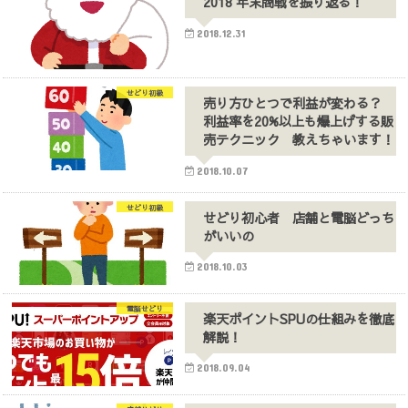
2018 年末商戦を振り返る！
2018.12.31
せどり初級
売り方ひとつで利益が変わる？
利益率を20%以上も爆上げする販
売テクニック 教えちゃいます！
2018.10.07
せどり初級
せどり初心者 店舗と電脳どっち
がいいの
2018.10.03
電脳せどり
楽天ポイントSPUの仕組みを徹底
解説！
2018.09.04