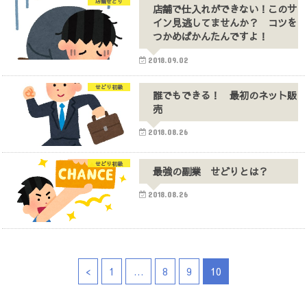
店舗せどり
店舗で仕入れができない！このサ
イン見逃してませんか？ コツを
つかめばかんたんですよ！
2018.09.02
せどり初級
誰でもできる！ 最初のネット販
売
2018.08.26
せどり初級
最強の副業 せどりとは？
2018.08.26
<
1
…
8
9
10