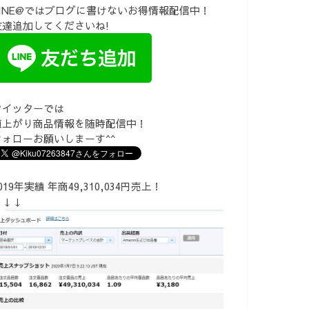
LINE@ではブログに書けないお得情報配信中！
友達追加してくださいね!
ツイッターでは
値上がり商品情報を随時配信中！
フォローお願いしまーす^^
019年実績 年商49,310,034円売上！
↓↓↓