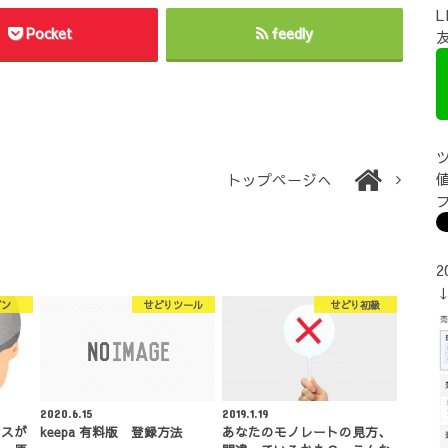
Pocket
feedly
トップページへ
2
ゾン
せどりツール
せどり初級
2020.6.15
2019.1.19
クスが
keepa 有料版 登録方法
あなたのモノレートの見方、