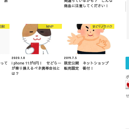
い 原
間違っているかも？ こんな
商品に注意してください！
日記
MNP
せどりノウハウ
2020.1.8
2019.7.5
やって
i phone 11が0円！ せどらー
限定公開 ネットショップ
が乗り換えるべき携帯会社と
転売認定 番付！
は？