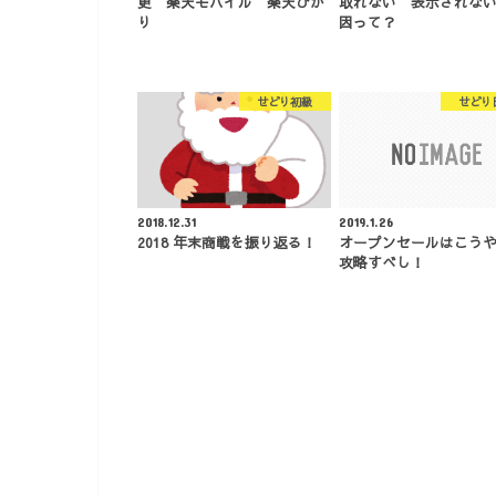
更 楽天モバイル 楽天ひか
取れない 表示されな
り
因って？
せどり初級
せどり
2018.12.31
2019.1.26
2018 年末商戦を振り返る！
オープンセールはこう
攻略すべし！