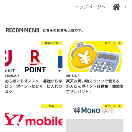
トップページへ
RECOMMEND
こちらの記事も人気です。
電脳せどり
せどりツール
2020.2.7
2019.9.7
初心者にもオススメ 基礎から学
楽天お買い物マラソンで使える
ぼう ポイントせどり 仕入れの
かんたんポイント計算機 期間限
コツ
定プレゼント！
MNP
せどりツール