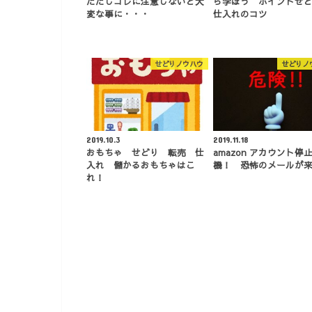
ただしコレに注意しないと大
ら学ぼう ポイントせ
変な事に・・・
仕入れのコツ
せどりノウハウ
せどりノ
2019.10.3
2019.11.18
おもちゃ せどり 転売 仕
amazon アカウント停
入れ 儲かるおもちゃはこ
機！ 恐怖のメールが
れ！