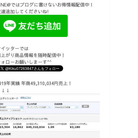
LINE@ではブログに書けないお得情報配信中！
友達追加してくださいね!
ツイッターでは
値上がり商品情報を随時配信中！
フォローお願いしまーす^^
019年実績 年商49,310,034円売上！
↓↓↓