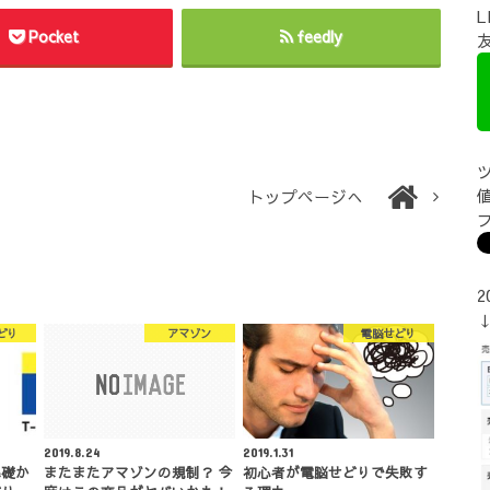
Pocket
feedly
トップページへ
2
どり
アマゾン
電脳せどり
2019.8.24
2019.1.31
基礎か
またまたアマゾンの規制？ 今
初心者が電脳せどりで失敗す