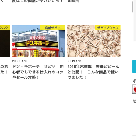
どり
度はこの商品がヤバいかも！
る理由
ウハウ
店舗せどり
せどりノウハウ
2020.1.19
2019.1.16
止の危
ドン・キホーテ せどり 初
2018年末商戦 実績どどーん
来た！
心者でもできる仕入れのコツ
と公開！ こんな商品で稼い
やセール攻略！
でました！