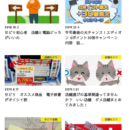
2018.10.3
2019.12.4
せどり初心者 店舗と電脳どっち
今年最後の大チャンス！エディオ
がいいの
ン dポイント30倍キャンペーン
内容 狙…
店舗せどり
店舗せどり
2019.8.17
2019.1.21
せどり オススメ商品 電子辞書
店舗選びの基準間違ってません
がオイシイ訳
か？ いい店舗 ダメ店舗まとめ
てみました！
せどり初級
店舗せどり