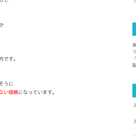
で
方です。
そうに
ない価格
になっています。