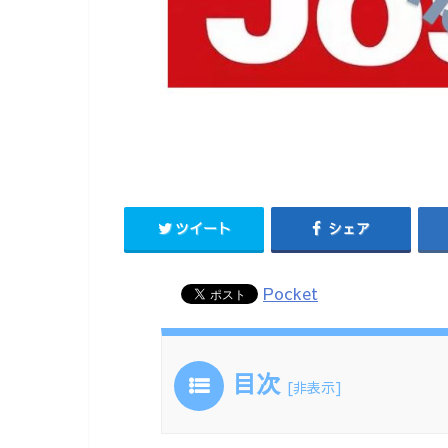
ツイート
シェア
Pocket
目次
[
非表示
]