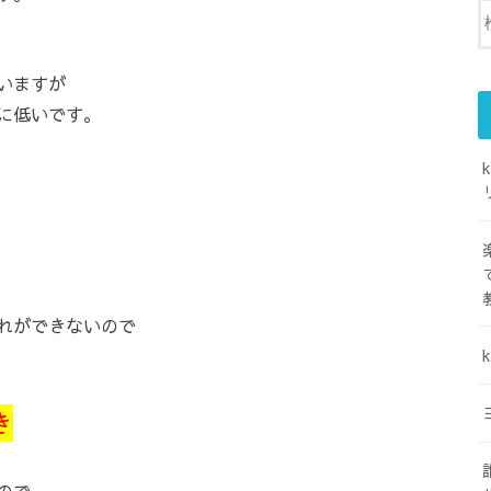
いますが
に低いです。
れができないので
き
ので