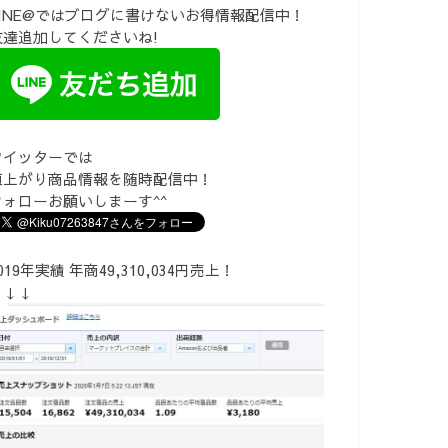
LINE@ではブログに書けないお得情報配信中！
友達追加してくださいね!
ツイッターでは
値上がり商品情報を随時配信中！
フォローお願いしまーす^^
019年実績 年商49,310,034円売上！
↓↓↓