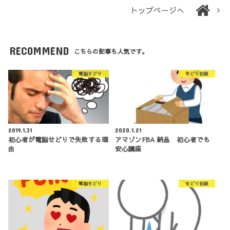
トップページへ
RECOMMEND
こちらの記事も人気です。
電脳せどり
せどり初級
2019.1.31
2020.1.21
初心者が電脳せどりで失敗する理
アマゾンFBA 納品 初心者でも
由
安心講座
電脳せどり
せどり初級