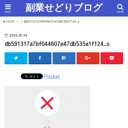
副業せどりブログ
menu
search
HOME
db591317a7bf044607e47db535a1f124_s
2019.01.19
db591317a7bf044607e47db535a1f124_s
Pocket