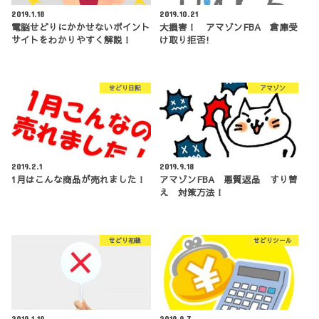
2019.1.18
2019.10.21
電脳せどりにかかせないポイント
大損害！ アマゾンFBA 倉庫受
サイトをわかりやすく解説！
け取り拒否!
せどり日記
アマゾン
2019.2.1
2019.9.18
1月はこんな商品が売れました！
アマゾンFBA 悪質返品 すり替
え 対策方法！
せどり初級
せどりツール
2019.1.19
2019.9.7