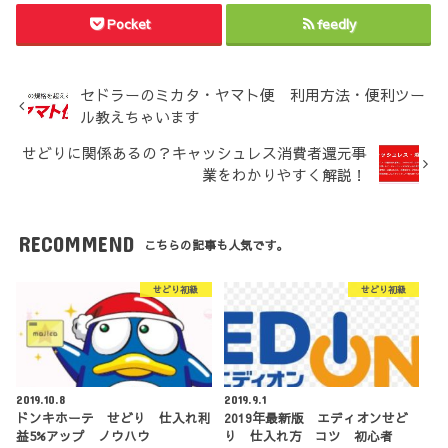
Pocket
feedly
セドラーのミカタ・ヤマト便 利用方法・便利ツー
ル教えちゃいます
せどりに関係あるの？キャッシュレス消費者還元事
業をわかりやすく解説！
RECOMMEND
こちらの記事も人気です。
せどり初級
せどり初級
2019.10.8
2019.9.1
ドンキホーテ せどり 仕入れ利
2019年最新版 エディオンせど
益5%アップ ノウハウ
り 仕入れ方 コツ 初心者