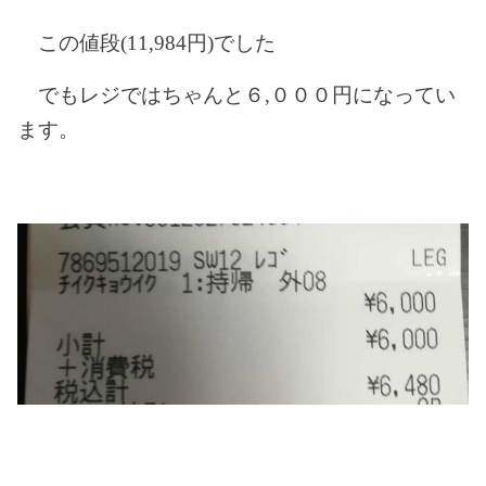
この値段
(11,984
円
)
でした
でもレジではちゃんと６
,
０００円になってい
ます。