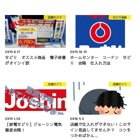
店舗せどり
せどり初級
2019.8.17
2019.10.19
せどり オススメ商品 電子辞書
ホームセンター コーナン せど
がオイシイ訳
り 攻略 仕入れ方法
店舗せどり
店舗せどり
2019.1.30
2018.9.2
【家電せどり】ジョーシン電気
店舗で仕入れができない！このサ
徹底攻略！
イン見逃してませんか？ コツを
つかめばかん…