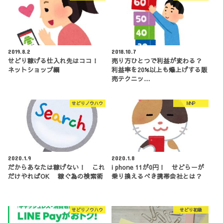
2019.8.2
2018.10.7
せどり稼げる仕入れ先はココ！
売り方ひとつで利益が変わる？
ネットショップ編
利益率を20%以上も爆上げする販
売テクニッ…
せどりノウハウ
MNP
2020.1.9
2020.1.8
だからあなたは稼げない！ これ
i phone 11が0円！ せどらーが
だけやればOK 稼ぐ為の検索術
乗り換えるべき携帯会社とは？
せどりノウハウ
せどり初級