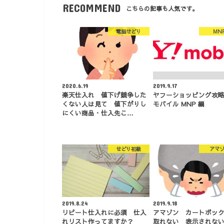
RECOMMEND
こちらの記事も人気です。
電脳せどり
MN
2020.6.19
2019.9.17
楽天仕入れ 値下げ競争した
ヤフーショッピング攻略
くない人は見て 値下がりし
モバイル MNP 編
にくい商品・仕入先こ…
せどり初級
アマ
2019.8.24
2019.9.18
リピート仕入れに必須 仕入
アマゾン カートボッ
れリスト作ってますか？
取れない 表示されな