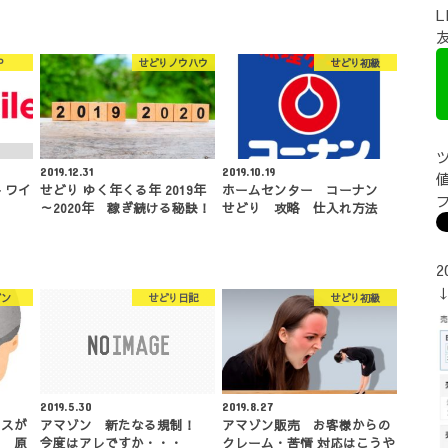
P
せどりノウハウ
せどり初級
2019.12.31
2019.10.19
 ワイ
せどり ゆく年くる年 2019年
ホームセンター コーナン
～2020年 稼ぎ続ける秘訣！
せどり 攻略 仕入れ方法
2
ゾン
せどり日記
せどり初級
2019.5.30
2019.8.27
クスが
アマゾン 新たなる規制！
アマゾン販売 お客様からの
い 原
今度はアレですか・・・
クレーム・苦情 対応はこうや