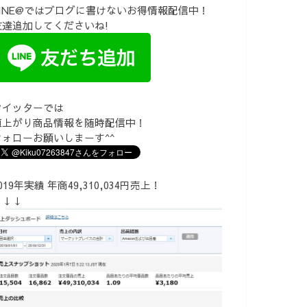
LINE@ではブログに書けないお得情報配信中！
友達追加してくださいね!
ツイッターでは
値上がり商品情報を随時配信中！
フォローお願いしまーす^^
019年実績 年商49,310,034円売上！
↓↓↓