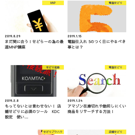
MNP
電脳せどり
2019.8.29
2019.1.15
まだ間に合う！せどらーの為の最
電脳仕入れ 5のつく日にやるべき
速MNP講座
事とは？
せどり初級
電脳せどり
2019.2.8
2019.1.24
もってないとは言わせない！ 店
アマゾン在庫切れや飽和しにくい
舗せどりに必須のツール KDC
商品をリサーチする方法！
設定 使い…
せどりノウハウ
店舗せどり