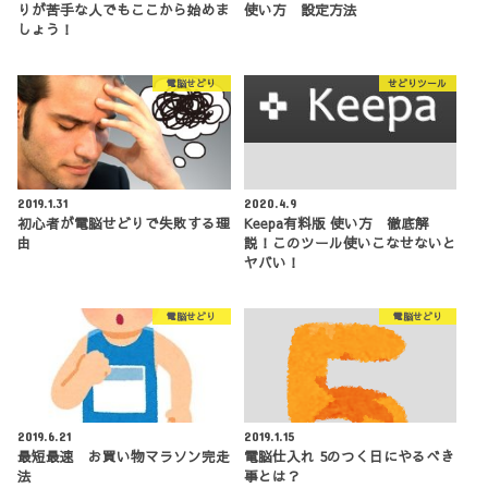
りが苦手な人でもここから始めま
使い方 設定方法
しょう！
電脳せどり
せどりツール
2019.1.31
2020.4.9
初心者が電脳せどりで失敗する理
Keepa有料版 使い方 徹底解
由
説！このツール使いこなせないと
ヤバい！
電脳せどり
電脳せどり
2019.6.21
2019.1.15
最短最速 お買い物マラソン完走
電脳仕入れ 5のつく日にやるべき
法
事とは？