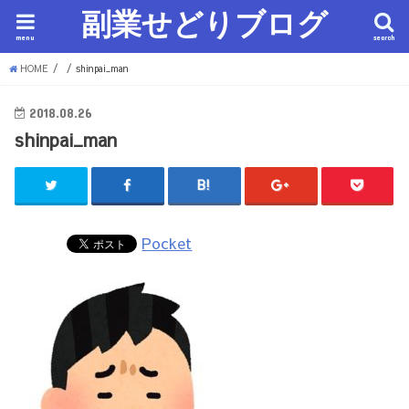
副業せどりブログ
menu
search
HOME
shinpai_man
2018.08.26
shinpai_man
Pocket